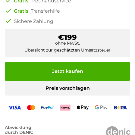
check
Gratis
Treuhandservice
check
Gratis
Transferhilfe
check
Sichere Zahlung
€199
ohne MwSt.
Übersicht zur geschätzten Umsatzsteuer
Jetzt kaufen
Preis vorschlagen
Abwicklung
durch DENIC