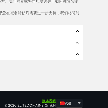
买方。我们的专家将向您发送关于如何将域名转
果您在域名转移后需要进一步支持，我们将随时
expand_less
expand_less
Klarna、ApplePay、GooglePay、
expand_less
切都会在几分钟内完成。
会立即开始。在这种情况下，我们将通过电子邮
国公司
支付购买价格并从该公司收到域名。我们
据中心
。
加密技术
确保购买安全。
版本说明
汉语
© 2026 ELITEDOMAINS GmbH