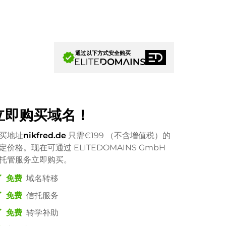
通过以下方式安全购买
verified
立即购买域名！
买地址
nikfred.de
只需
€199
（不含增值税）的
定价格。现在可通过 ELITEDOMAINS GmbH
托管服务立即购买。
ck
免费
域名转移
ck
免费
信托服务
ck
免费
转学补助