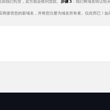
名由我们托管，卖方就会收到货款。
步骤 3
：我们将域名转让给
应商接管您的新域名，并将您注册为域名所有者。仅此而已！如
 作为支付服务提供商，以提供可用的支付方式，例如：信用卡、PayPal、
a、ApplePay、GooglePay、支付宝或本地供应商。
我们的名称所代表的意义n:
担任
域名托管人
。
行的。只要您及时采取行动，并且您的供应商没有任何问题，一
款
。
后得到确认。但是，只有在我们确认收到您的付款后，域名转移才
。
、直接地联系支持人员。老板们自己也会提供支持。您向一家
德
他第三方都无法控制域名。所有服务器和客户数据都位于
德国数
转让给您选择的提供商。