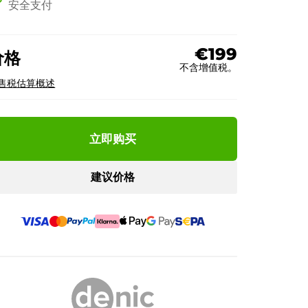
ck
安全支付
€199
价格
不含增值税。
售税估算概述
立即购买
建议价格