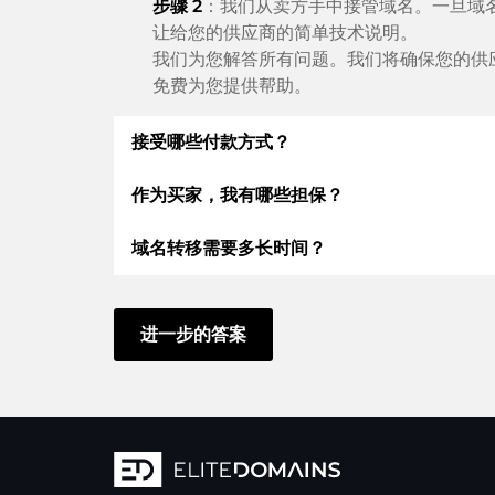
步骤 2
：我们从卖方手中接管域名。一旦域
让给您的供应商的简单技术说明。
我们为您解答所有问题。我们将确保您的供
免费为您提供帮助。
接受哪些付款方式？
作为买家，我有哪些担保？
我们使用 SEPA 作为预付费，并使用 STRIPE
支付宝或当地供应商：信用卡、PayPal、Klarn
域名转移需要多长时间？
作为买方，我们始终向您保证以下证券。这就是
根据德国法律，ELITEDOMAINS GmbH 
域名转移到新的提供商是通过自动程序实时进
如果卖方的域名交付出现问题，您将获得
退
进一步的答案
在某些例外情况下，您的付款将在 48 小时
只有在
受托人控制域名
后，卖方才能收到钱
件通知您。
您可以随时通过
聊天、电话或电子邮件
快速
使用自己的
技术
。任何供应商、经销商或其
我们保证您将注册为域名所有者，并将域名